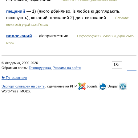
Словник синонімів української мови
пещений
— 1) (якого дбайливо, із любов ю доглядають,
виховують), коханий, плеканий 2) див. викоханий …
Словник
синонімів української мови
виплеканий
— дієприкметник …
Орфографічний словник української
мови
© Академик, 2000-2026
18+
Обратная связь:
Техподдержка
,
Реклама на сайте
👣 Путешествия
Экспорт словарей на сайты
, сделанные на PHP,
Joomla,
Drupal,
WordPress, MODx.