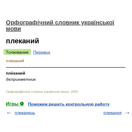
Орфографічний словник української
мови
плеканий
Толкование
Перевод
плеканий
—————————————————————————————
пле́каний
дієприкметник
Орфографічний словник української мови
.
2005
.
Игры ⚽
Поможем решить контрольную работу
плеканець
плекання