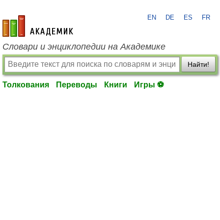
EN
DE
ES
FR
academic.ru
Словари и энциклопедии на Академике
Найти!
Толкования
Переводы
Книги
Игры ⚽