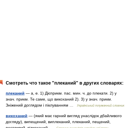
Смотреть что такое "плеканий" в других словарях:
плеканий
— а, е. 1) Дієприкм. пас. мин. ч. до плекати. 2) у
знач. прикм. Те саме, що викоханий 2). 3) у знач. прикм.
Зніжений доглядом і піклуванням …
Український тлумачний словник
викоханий
— (який має гарний вигляд унаслідок дбайливого
догляду), випещений, виплеканий, плеканий, пещений,
пестливий, відкоханий …